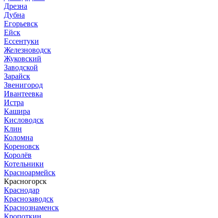
Дрезна
Дубна
Егорьевск
Ейск
Ессентуки
Железноводск
Жуковский
Заводской
Зарайск
Звенигород
Ивантеевка
Истра
Кашира
Кисловодск
Клин
Коломна
Кореновск
Королёв
Котельники
Красноармейск
Красногорск
Краснодар
Краснозаводск
Краснознаменск
Кропоткин