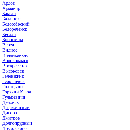
Ардон
Армавир
Баксан
Балашиха
Белоозёрский
Белореченск
Беслан
Бронницы
Верея
Видное
Владикавказ
Волоколамск
Воскресенск
Высоковск
Геленджик
Георгиевск
Голицыно
Горячий Ключ
Гулькевичи
Дедовск
Дзержинский
Дигора
Дмитров
Долгопрудный
Домодедово