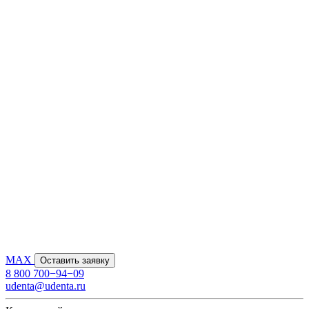
MAX
Оставить заявку
8 800 700−94−09
udenta@udenta.ru