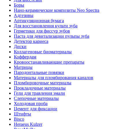
Боры
Нано-керамические композиты Neo Spectra
Адгезивы
Артикуляционная бумага
Для восстановления культи зуба
Герметики для фиссур зубов
Паста для девитализации пульпы зуба
Детектор кариеса
Диски
Коллагеновые биоматериалы
Коффердам
Кровоостанавливающие препараты
Матрицы
Пародонтальные повязки
Материалы для пломбирования каналов
Пломбировочные материалы
Прокладочные материалы
Гели для травления эмали
Слепочные материалы
Холодовая проба
Цемент для фиксации
Штифты
Bisco
Heraeus Kulzer