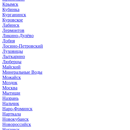
Крымск
Кубинка
Курганинск
Куровское
Лабинск
Лермонтов
Ликино-Дулёво
Лобня
Лосино-Петровский
Луховицы
Лыткарино
Люберцы
Майский
Минеральные Воды
Можайск
Моздок
Москва
Мытищи
Назрань
Нальчик
Наро-Фоминск
Нарткала
Новокубанск
Новороссийск
Ногинск