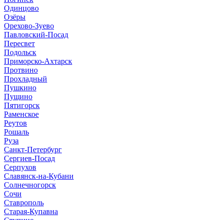
Одинцово
Озёры
Орехово-Зуево
Павловский-Посад
Пересвет
Подольск
Приморско-Ахтарск
Протвино
Прохладный
Пушкино
Пущино
Пятигорск
Раменское
Реутов
Рошаль
Руза
Санкт-Петербург
Сергиев-Посад
Серпухов
Славянск-на-Кубани
Солнечногорск
Сочи
Ставрополь
Старая-Купавна