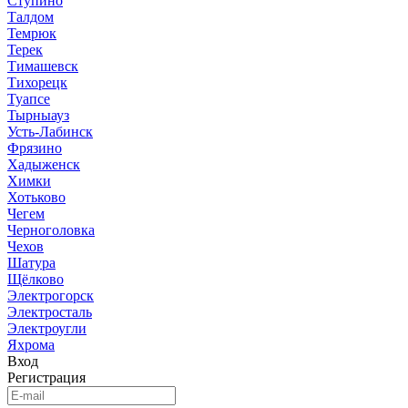
Ступино
Талдом
Темрюк
Терек
Тимашевск
Тихорецк
Туапсе
Тырныауз
Усть-Лабинск
Фрязино
Хадыженск
Химки
Хотьково
Чегем
Черноголовка
Чехов
Шатура
Щёлково
Электрогорск
Электросталь
Электроугли
Яхрома
Вход
Регистрация