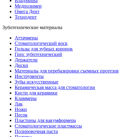
ВладМиВа
Медполимер
Омега Дент
Технодент
Зуботехнические материалы
Аттачмены
Стоматологический воск
Гильзы для зубных коронок
Гипс зуботехнический
Держатели
Диски
Материалы для перебазировки съемных протезов
Инструменты
Зубы искусственные
Керамическая масса для стоматологии
Кисти для керамики
Кламмеры
Лак
Ножи
Песок
Пластины для вакумформера
Стоматологические пластмассы
Полировочная паста
Полиры