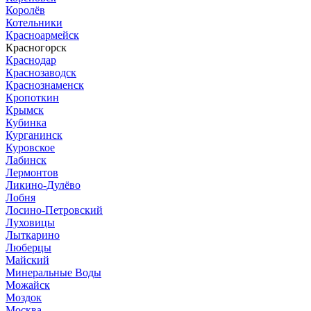
Королёв
Котельники
Красноармейск
Красногорск
Краснодар
Краснозаводск
Краснознаменск
Кропоткин
Крымск
Кубинка
Курганинск
Куровское
Лабинск
Лермонтов
Ликино-Дулёво
Лобня
Лосино-Петровский
Луховицы
Лыткарино
Люберцы
Майский
Минеральные Воды
Можайск
Моздок
Москва