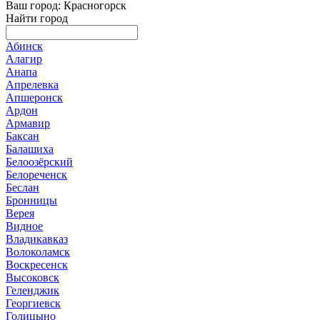
Ваш город: Красногорск
Найти город
Абинск
Алагир
Анапа
Апрелевка
Апшеронск
Ардон
Армавир
Баксан
Балашиха
Белоозёрский
Белореченск
Беслан
Бронницы
Верея
Видное
Владикавказ
Волоколамск
Воскресенск
Высоковск
Геленджик
Георгиевск
Голицыно