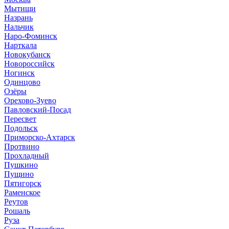
Мытищи
Назрань
Нальчик
Наро-Фоминск
Нарткала
Новокубанск
Новороссийск
Ногинск
Одинцово
Озёры
Орехово-Зуево
Павловский-Посад
Пересвет
Подольск
Приморско-Ахтарск
Протвино
Прохладный
Пушкино
Пущино
Пятигорск
Раменское
Реутов
Рошаль
Руза