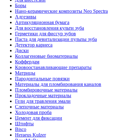
Боры
Нано-керамические композиты Neo Spectra
Адгезивы
Артикуляционная бумага
Для восстановления культи зуба
Герметики для фиссур зубов
Паста для девитализации пульпы зуба
Детектор кариеса
Диски
Коллагеновые биоматериалы
Коффердам
Кровоостанавливающие препараты
Матрицы
Пародонтальные повязки
Материалы для пломбирования каналов
Пломбировочные материалы
Прокладочные материалы
Гели для травления эмали
Слепочные материалы
Холодовая проба
Цемент для фиксации
Штифты
Bisco
Heraeus Kulzer