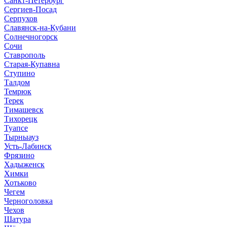
Санкт-Петербург
Сергиев-Посад
Серпухов
Славянск-на-Кубани
Солнечногорск
Сочи
Ставрополь
Старая-Купавна
Ступино
Талдом
Темрюк
Терек
Тимашевск
Тихорецк
Туапсе
Тырныауз
Усть-Лабинск
Фрязино
Хадыженск
Химки
Хотьково
Чегем
Черноголовка
Чехов
Шатура