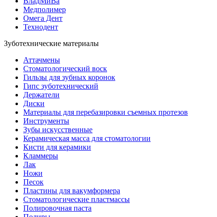
ВладМиВа
Медполимер
Омега Дент
Технодент
Зуботехнические материалы
Аттачмены
Стоматологический воск
Гильзы для зубных коронок
Гипс зуботехнический
Держатели
Диски
Материалы для перебазировки съемных протезов
Инструменты
Зубы искусственные
Керамическая масса для стоматологии
Кисти для керамики
Кламмеры
Лак
Ножи
Песок
Пластины для вакумформера
Стоматологические пластмассы
Полировочная паста
Полиры