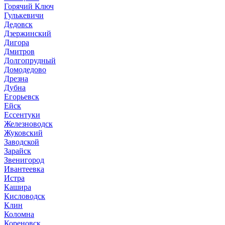
Горячий Ключ
Гулькевичи
Дедовск
Дзержинский
Дигора
Дмитров
Долгопрудный
Домодедово
Дрезна
Дубна
Егорьевск
Ейск
Ессентуки
Железноводск
Жуковский
Заводской
Зарайск
Звенигород
Ивантеевка
Истра
Кашира
Кисловодск
Клин
Коломна
Кореновск