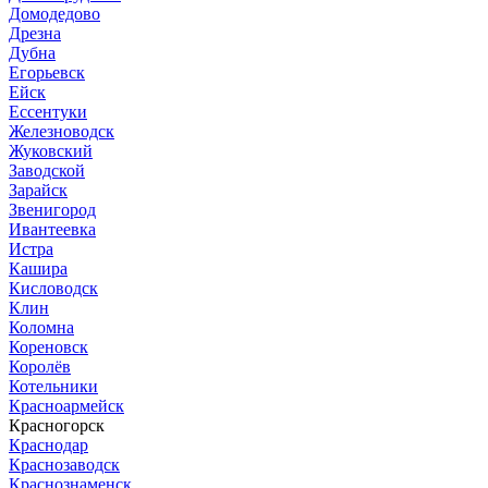
Домодедово
Дрезна
Дубна
Егорьевск
Ейск
Ессентуки
Железноводск
Жуковский
Заводской
Зарайск
Звенигород
Ивантеевка
Истра
Кашира
Кисловодск
Клин
Коломна
Кореновск
Королёв
Котельники
Красноармейск
Красногорск
Краснодар
Краснозаводск
Краснознаменск