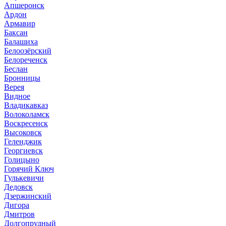
Апшеронск
Ардон
Армавир
Баксан
Балашиха
Белоозёрский
Белореченск
Беслан
Бронницы
Верея
Видное
Владикавказ
Волоколамск
Воскресенск
Высоковск
Геленджик
Георгиевск
Голицыно
Горячий Ключ
Гулькевичи
Дедовск
Дзержинский
Дигора
Дмитров
Долгопрудный