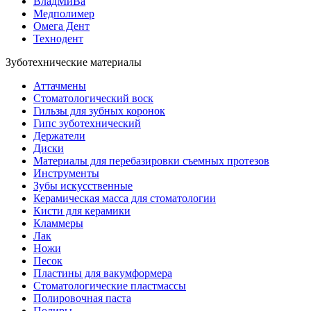
ВладМиВа
Медполимер
Омега Дент
Технодент
Зуботехнические материалы
Аттачмены
Стоматологический воск
Гильзы для зубных коронок
Гипс зуботехнический
Держатели
Диски
Материалы для перебазировки съемных протезов
Инструменты
Зубы искусственные
Керамическая масса для стоматологии
Кисти для керамики
Кламмеры
Лак
Ножи
Песок
Пластины для вакумформера
Стоматологические пластмассы
Полировочная паста
Полиры