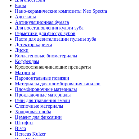
Боры
Нано-керамические композиты Neo Spectra
Адгезивы
Артикуляционная бумага
Для восстановления культи зуба
Герметики для фиссур зубов
Паста для девитализации пульпы зуба
Детектор кариеса
Диски
Коллагеновые биоматериалы
Коффердам
Кровоостанавливающие препараты
Матрицы
Пародонтальные повязки
Материалы для пломбирования каналов
Пломбировочные материалы
Прокладочные материалы
Гели для травления эмали
Слепочные материалы
Холодовая проба
Цемент для фиксации
Штифты
Bisco
Heraeus Kulzer