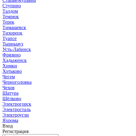
Старая-Купавна
Ступино
Талдом
Темрюк
Терек
Тимашевск
Тихорецк
Туапсе
Тырныауз
Усть-Лабинск
Фрязино
Хадыженск
Химки
Хотьково
Чегем
Черноголовка
Чехов
Шатура
Щёлково
Электрогорск
Электросталь
Электроугли
Яхрома
Вход
Регистрация