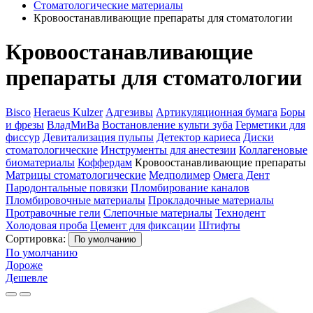
Стоматологические материалы
Кровоостанавливающие препараты для стоматологии
Кровоостанавливающие
препараты для стоматологии
Bisco
Heraeus Kulzer
Адгезивы
Артикуляционная бумага
Боры
и фрезы
ВладМиВа
Востановление культи зуба
Герметики для
фиссур
Девитализация пульпы
Детектор кариеса
Диски
стоматологические
Инструменты для анестезии
Коллагеновые
биоматериалы
Коффердам
Кровоостанавливающие препараты
Матрицы стоматологические
Медполимер
Омега Дент
Пародонтальные повязки
Пломбирование каналов
Пломбировочные материалы
Прокладочные материалы
Протравочные гели
Слепочные материалы
Технодент
Холодовая проба
Цемент для фиксации
Штифты
Сортировка:
По умолчанию
По умолчанию
Дороже
Дешевле