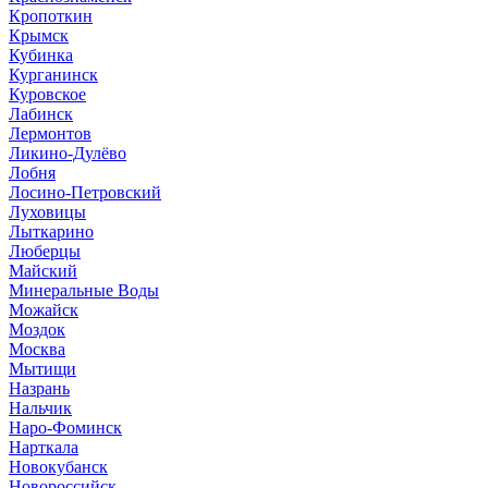
Кропоткин
Крымск
Кубинка
Курганинск
Куровское
Лабинск
Лермонтов
Ликино-Дулёво
Лобня
Лосино-Петровский
Луховицы
Лыткарино
Люберцы
Майский
Минеральные Воды
Можайск
Моздок
Москва
Мытищи
Назрань
Нальчик
Наро-Фоминск
Нарткала
Новокубанск
Новороссийск