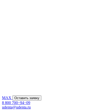
MAX
Оставить заявку
8 800 700−94−09
udenta@udenta.ru