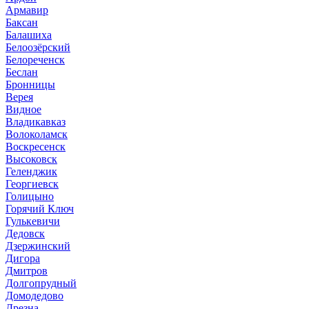
Армавир
Баксан
Балашиха
Белоозёрский
Белореченск
Беслан
Бронницы
Верея
Видное
Владикавказ
Волоколамск
Воскресенск
Высоковск
Геленджик
Георгиевск
Голицыно
Горячий Ключ
Гулькевичи
Дедовск
Дзержинский
Дигора
Дмитров
Долгопрудный
Домодедово
Дрезна