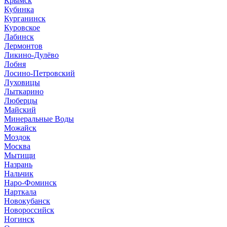
Крымск
Кубинка
Курганинск
Куровское
Лабинск
Лермонтов
Ликино-Дулёво
Лобня
Лосино-Петровский
Луховицы
Лыткарино
Люберцы
Майский
Минеральные Воды
Можайск
Моздок
Москва
Мытищи
Назрань
Нальчик
Наро-Фоминск
Нарткала
Новокубанск
Новороссийск
Ногинск