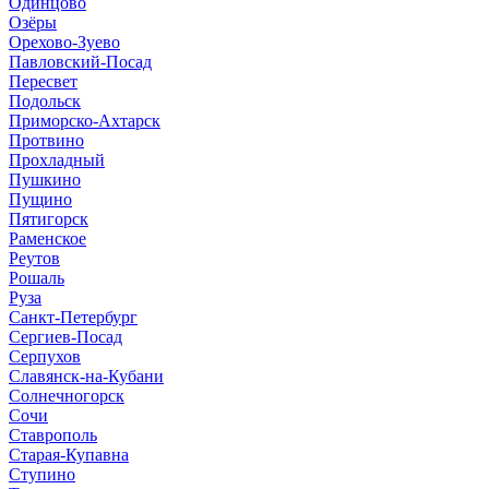
Одинцово
Озёры
Орехово-Зуево
Павловский-Посад
Пересвет
Подольск
Приморско-Ахтарск
Протвино
Прохладный
Пушкино
Пущино
Пятигорск
Раменское
Реутов
Рошаль
Руза
Санкт-Петербург
Сергиев-Посад
Серпухов
Славянск-на-Кубани
Солнечногорск
Сочи
Ставрополь
Старая-Купавна
Ступино