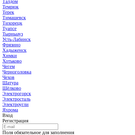
Талдом
Темрюк
Терек
Тимашевск
Тихорецк
Туапсе
Тырныауз
Усть-Лабинск
Фрязино
Хадыженск
Химки
Хотьково
Чегем
Черноголовка
Чехов
Шатура
Щёлково
Электрогорск
Электросталь
Электроугли
Яхрома
Вход
Регистрация
Поля обязательное для заполнения