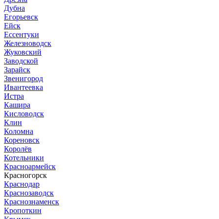
Дубна
Егорьевск
Ейск
Ессентуки
Железноводск
Жуковский
Заводской
Зарайск
Звенигород
Ивантеевка
Истра
Кашира
Кисловодск
Клин
Коломна
Кореновск
Королёв
Котельники
Красноармейск
Красногорск
Краснодар
Краснозаводск
Краснознаменск
Кропоткин