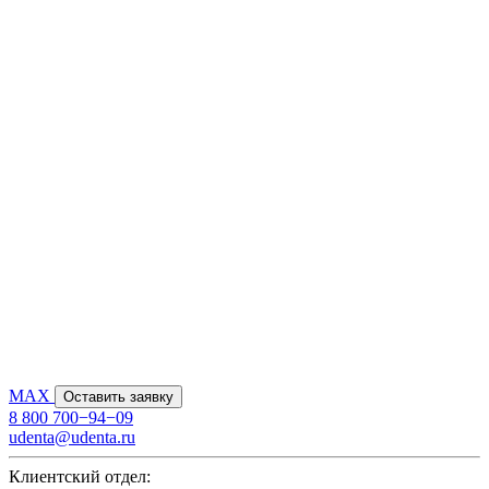
MAX
Оставить заявку
8 800 700−94−09
udenta@udenta.ru
Клиентский отдел: