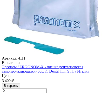
Артикул: 4111
В наличии
Эргоном / ERGONOM-X - пленка рентгеновская
самопроявляющаяся (50шт), Dental film S.r.l. / Италия
Цена:
3 400 ₽
В корзину