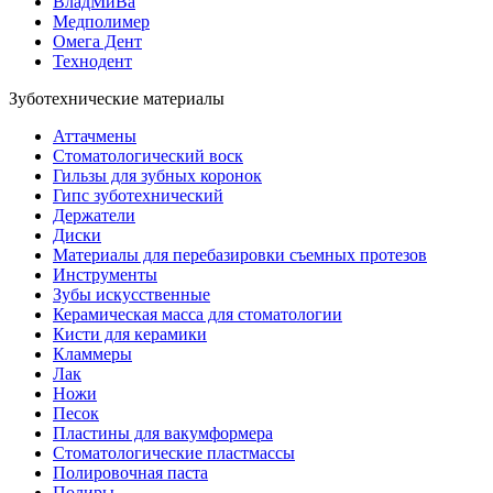
ВладМиВа
Медполимер
Омега Дент
Технодент
Зуботехнические материалы
Аттачмены
Стоматологический воск
Гильзы для зубных коронок
Гипс зуботехнический
Держатели
Диски
Материалы для перебазировки съемных протезов
Инструменты
Зубы искусственные
Керамическая масса для стоматологии
Кисти для керамики
Кламмеры
Лак
Ножи
Песок
Пластины для вакумформера
Стоматологические пластмассы
Полировочная паста
Полиры