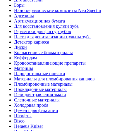
Боры
Нано-керамические композиты Neo Spectra
Адгезивы
Артикуляционная бумага
Для восстановления культи зуба
Герметики для фиссур зубов
Паста для девитализации пульпы зуба
Детектор кариеса
Диски
Коллагеновые биоматериалы
Коффердам
Кровоостанавливающие препараты
Матрицы
Пародонтальные повязки
Материалы для пломбирования каналов
Пломбировочные материалы
Прокладочные материалы
Гели для травления эмали
Слепочные материалы
Холодовая проба
Цемент для фиксации
Штифты
Bisco
Heraeus Kulzer