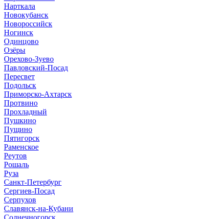
Нарткала
Новокубанск
Новороссийск
Ногинск
Одинцово
Озёры
Орехово-Зуево
Павловский-Посад
Пересвет
Подольск
Приморско-Ахтарск
Протвино
Прохладный
Пушкино
Пущино
Пятигорск
Раменское
Реутов
Рошаль
Руза
Санкт-Петербург
Сергиев-Посад
Серпухов
Славянск-на-Кубани
Солнечногорск