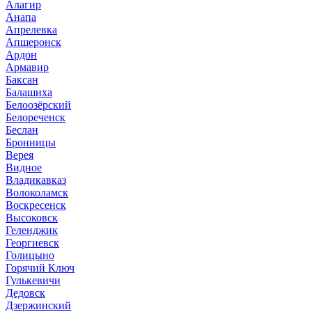
Алагир
Анапа
Апрелевка
Апшеронск
Ардон
Армавир
Баксан
Балашиха
Белоозёрский
Белореченск
Беслан
Бронницы
Верея
Видное
Владикавказ
Волоколамск
Воскресенск
Высоковск
Геленджик
Георгиевск
Голицыно
Горячий Ключ
Гулькевичи
Дедовск
Дзержинский