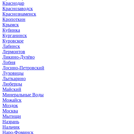
Краснодар
Краснозаводск
Краснознаменск
Кропоткин
Крымск
Кубинка
Курганинск
Куровское
Лабинск
Лермонтов
Ликино-Дулёво
Лобня
Лосино-Петровский
Луховицы
Лыткарино
Люберцы
Майский
Минеральные Воды
Можайск
Моздок
Москва
Мытищи
Назрань
Нальчик
Наро-Фоминск