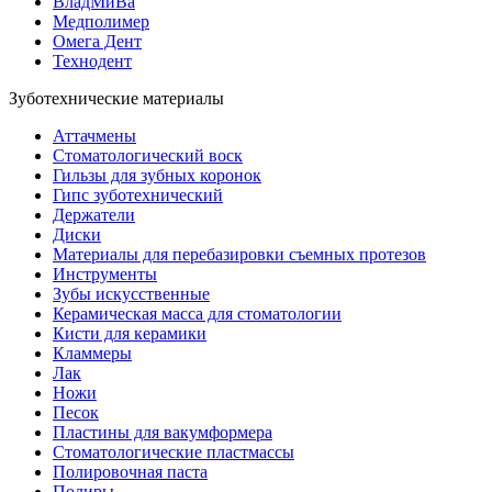
ВладМиВа
Медполимер
Омега Дент
Технодент
Зуботехнические материалы
Аттачмены
Стоматологический воск
Гильзы для зубных коронок
Гипс зуботехнический
Держатели
Диски
Материалы для перебазировки съемных протезов
Инструменты
Зубы искусственные
Керамическая масса для стоматологии
Кисти для керамики
Кламмеры
Лак
Ножи
Песок
Пластины для вакумформера
Стоматологические пластмассы
Полировочная паста
Полиры