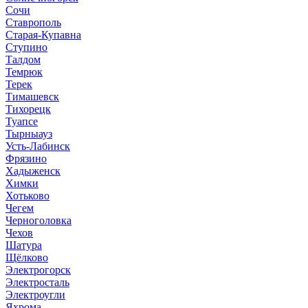
Сочи
Ставрополь
Старая-Купавна
Ступино
Талдом
Темрюк
Терек
Тимашевск
Тихорецк
Туапсе
Тырныауз
Усть-Лабинск
Фрязино
Хадыженск
Химки
Хотьково
Чегем
Черноголовка
Чехов
Шатура
Щёлково
Электрогорск
Электросталь
Электроугли
Яхрома