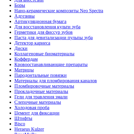
Боры
Нано-керамические композиты Neo Spectra
Адгезивы
Артикуляционная бумага
Для восстановления культи зуба
Герметики для фиссур зубов
Паста для девитализации пульпы зуба
Детектор кариеса
Диски
Коллагеновые биоматериалы
Коффердам
Кровоостанавливающие препараты
Матрицы
Пародонтальные повязки
Материалы для пломбирования каналов
Пломбировочные материалы
Прокладочные материалы
Гели для травления эмали
Слепочные материалы
Холодовая проба
Цемент для фиксации
Штифты
Bisco
Heraeus Kulzer