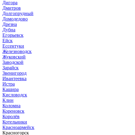
Дигора
Дмитров
Долгопрудный
Домодедово
Дрезна
Дубна
Егорьевск
Ейск
Ессентуки
Железноводск
Жуковский
Заводской
Зарайск
Звенигород
Ивантеевка
Истра
Кашира
Кисловодск
Клин
Коломна
Кореновск
Королёв
Котельники
Красноармейск
Красногорск