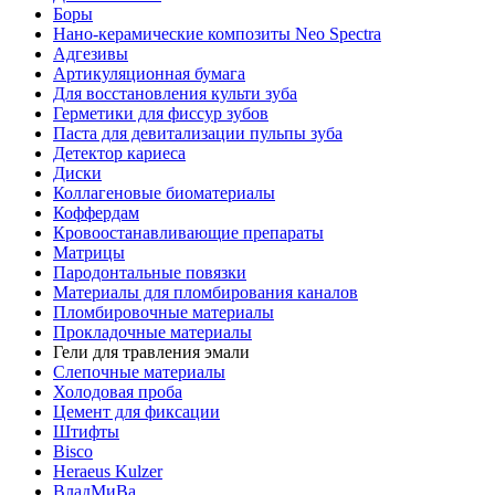
Боры
Нано-керамические композиты Neo Spectra
Адгезивы
Артикуляционная бумага
Для восстановления культи зуба
Герметики для фиссур зубов
Паста для девитализации пульпы зуба
Детектор кариеса
Диски
Коллагеновые биоматериалы
Коффердам
Кровоостанавливающие препараты
Матрицы
Пародонтальные повязки
Материалы для пломбирования каналов
Пломбировочные материалы
Прокладочные материалы
Гели для травления эмали
Слепочные материалы
Холодовая проба
Цемент для фиксации
Штифты
Bisco
Heraeus Kulzer
ВладМиВа