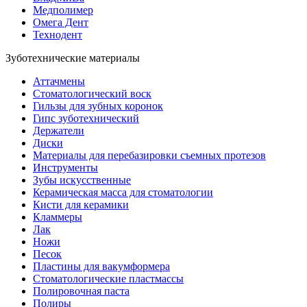
Медполимер
Омега Дент
Технодент
Зуботехнические материалы
Аттачмены
Стоматологический воск
Гильзы для зубных коронок
Гипс зуботехнический
Держатели
Диски
Материалы для перебазировки съемных протезов
Инструменты
Зубы искусственные
Керамическая масса для стоматологии
Кисти для керамики
Кламмеры
Лак
Ножи
Песок
Пластины для вакумформера
Стоматологические пластмассы
Полировочная паста
Полиры