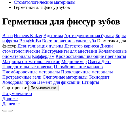
Стоматологические материалы
Герметики для фиссур зубов
Герметики для фиссур зубов
Bisco
Heraeus Kulzer
Адгезивы
Артикуляционная бумага
Боры
и фрезы
ВладМиВа
Востановление культи зуба
Герметики для
фиссур
Девитализация пульпы
Детектор кариеса
Диски
стоматологические
Инструменты для анестезии
Коллагеновые
биоматериалы
Коффердам
Кровоостанавливающие препараты
Матрицы стоматологические
Медполимер
Омега Дент
Пародонтальные повязки
Пломбирование каналов
Пломбировочные материалы
Прокладочные материалы
Протравочные гели
Слепочные материалы
Технодент
Холодовая проба
Цемент для фиксации
Штифты
Сортировка:
По умолчанию
По умолчанию
Дороже
Дешевле