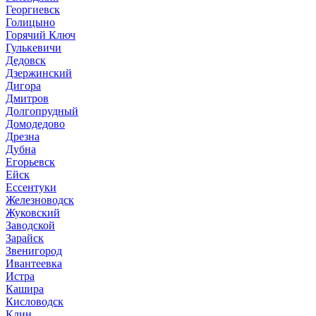
Георгиевск
Голицыно
Горячий Ключ
Гулькевичи
Дедовск
Дзержинский
Дигора
Дмитров
Долгопрудный
Домодедово
Дрезна
Дубна
Егорьевск
Ейск
Ессентуки
Железноводск
Жуковский
Заводской
Зарайск
Звенигород
Ивантеевка
Истра
Кашира
Кисловодск
Клин