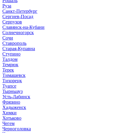
Рошаль
Руза
Санкт-Петербург
Сергиев-Посад
Серпухов
Славянск-на-Кубани
Солнечногорск
Сочи
Ставрополь
Старая-Купавна
Ступино
Талдом
Темрюк
Терек
Тимашевск
Тихорецк
Туапсе
Тырныауз
Усть-Лабинск
Фрязино
Хадыженск
Химки
Хотьково
Чегем
Черноголовка