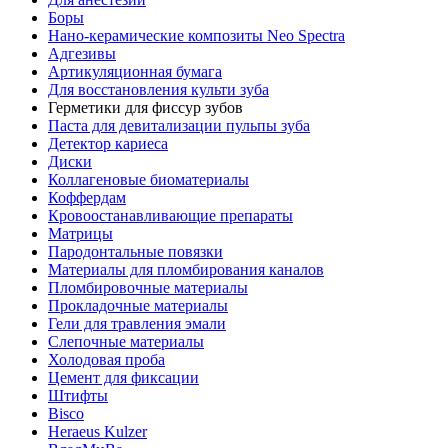
Боры
Нано-керамические композиты Neo Spectra
Адгезивы
Артикуляционная бумага
Для восстановления культи зуба
Герметики для фиссур зубов
Паста для девитализации пульпы зуба
Детектор кариеса
Диски
Коллагеновые биоматериалы
Коффердам
Кровоостанавливающие препараты
Матрицы
Пародонтальные повязки
Материалы для пломбирования каналов
Пломбировочные материалы
Прокладочные материалы
Гели для травления эмали
Слепочные материалы
Холодовая проба
Цемент для фиксации
Штифты
Bisco
Heraeus Kulzer