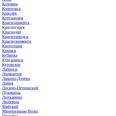
Коломна
Кореновск
Королёв
Котельники
Красноармейск
Красногорск
Краснодар
Краснозаводск
Краснознаменск
Кропоткин
Крымск
Кубинка
Курганинск
Куровское
Лабинск
Лермонтов
Ликино-Дулёво
Лобня
Лосино-Петровский
Луховицы
Лыткарино
Люберцы
Майский
Минеральные Воды
Можайск