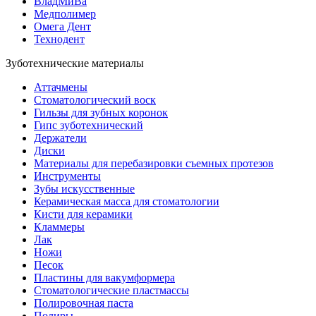
ВладМиВа
Медполимер
Омега Дент
Технодент
Зуботехнические материалы
Аттачмены
Стоматологический воск
Гильзы для зубных коронок
Гипс зуботехнический
Держатели
Диски
Материалы для перебазировки съемных протезов
Инструменты
Зубы искусственные
Керамическая масса для стоматологии
Кисти для керамики
Кламмеры
Лак
Ножи
Песок
Пластины для вакумформера
Стоматологические пластмассы
Полировочная паста
Полиры