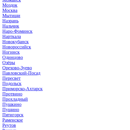
Моздок
Москва
Мытищи
Назрань
Нальчик
Наро-Фоминск
Нарткала
Новокубанск
Новороссийск
Ногинск
Одинцово
Озёры
Орехово-Зуево
Павловский-Посад
Пересвет
Подольск
Приморско-Ахтарск
Протвино
Прохладный
Пушкино
Пущино
Пятигорск
Раменское
Реутов