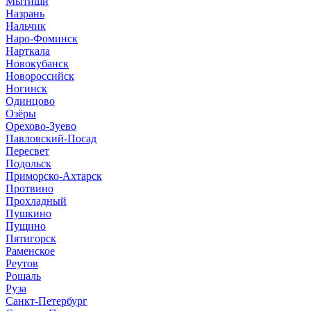
Мытищи
Назрань
Нальчик
Наро-Фоминск
Нарткала
Новокубанск
Новороссийск
Ногинск
Одинцово
Озёры
Орехово-Зуево
Павловский-Посад
Пересвет
Подольск
Приморско-Ахтарск
Протвино
Прохладный
Пушкино
Пущино
Пятигорск
Раменское
Реутов
Рошаль
Руза
Санкт-Петербург