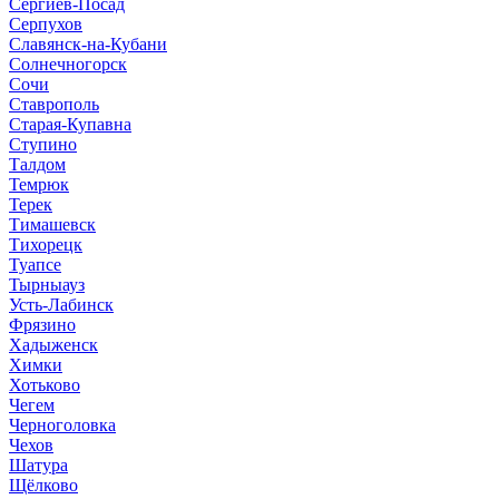
Сергиев-Посад
Серпухов
Славянск-на-Кубани
Солнечногорск
Сочи
Ставрополь
Старая-Купавна
Ступино
Талдом
Темрюк
Терек
Тимашевск
Тихорецк
Туапсе
Тырныауз
Усть-Лабинск
Фрязино
Хадыженск
Химки
Хотьково
Чегем
Черноголовка
Чехов
Шатура
Щёлково