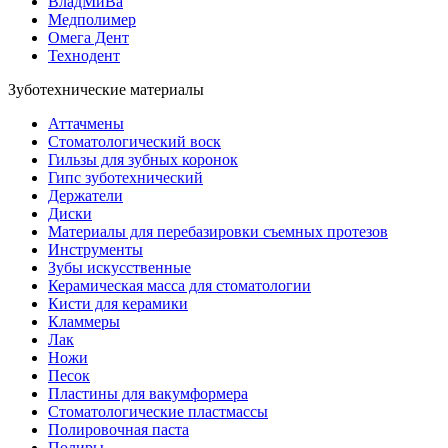
ВладМиВа
Медполимер
Омега Дент
Технодент
Зуботехнические материалы
Аттачмены
Стоматологический воск
Гильзы для зубных коронок
Гипс зуботехнический
Держатели
Диски
Материалы для перебазировки съемных протезов
Инструменты
Зубы искусственные
Керамическая масса для стоматологии
Кисти для керамики
Кламмеры
Лак
Ножи
Песок
Пластины для вакумформера
Стоматологические пластмассы
Полировочная паста
Полиры