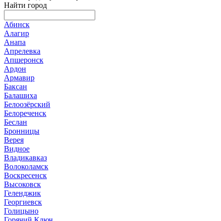
Найти город
Абинск
Алагир
Анапа
Апрелевка
Апшеронск
Ардон
Армавир
Баксан
Балашиха
Белоозёрский
Белореченск
Беслан
Бронницы
Верея
Видное
Владикавказ
Волоколамск
Воскресенск
Высоковск
Геленджик
Георгиевск
Голицыно
Горячий Ключ