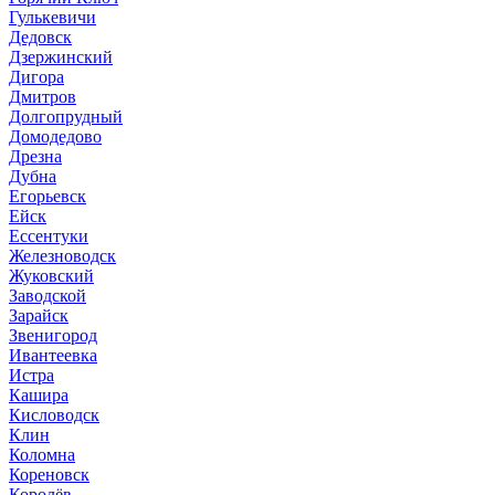
Гулькевичи
Дедовск
Дзержинский
Дигора
Дмитров
Долгопрудный
Домодедово
Дрезна
Дубна
Егорьевск
Ейск
Ессентуки
Железноводск
Жуковский
Заводской
Зарайск
Звенигород
Ивантеевка
Истра
Кашира
Кисловодск
Клин
Коломна
Кореновск
Королёв