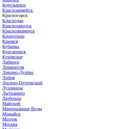
Котельники
Красноармейск
Красногорск
Краснодар
Краснозаводск
Краснознаменск
Кропоткин
Крымск
Кубинка
Курганинск
Куровское
Лабинск
Лермонтов
Ликино-Дулёво
Лобня
Лосино-Петровский
Луховицы
Лыткарино
Люберцы
Майский
Минеральные Воды
Можайск
Моздок
Москва