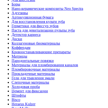
Боры
Нано-керамические композиты Neo Spectra
Адгезивы
Артикуляционная бумага
Для восстановления культи зуба
Герметики для фиссур зубов
Паста для девитализации пульпы зуба
Детектор кариеса
Диски
Коллагеновые биоматериалы
Коффердам
Кровоостанавливающие препараты
Матрицы
Пародонтальные повязки
Материалы для пломбирования каналов
Пломбировочные материалы
Прокладочные материалы
Гели для травления эмали
Слепочные материалы
Холодовая проба
Цемент для фиксации
Штифты
Bisco
Heraeus Kulzer